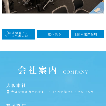
【医院開業セミナー】
一覧へ戻る
【日本臨床歯周病学会第43回年次大会】出展のお知らせ
ブース出展のお知らせ
会社案内
COMPANY
大阪本社
大阪府大阪市西区新町1-3-12四ツ橋セントラルビル9F
福岡支店