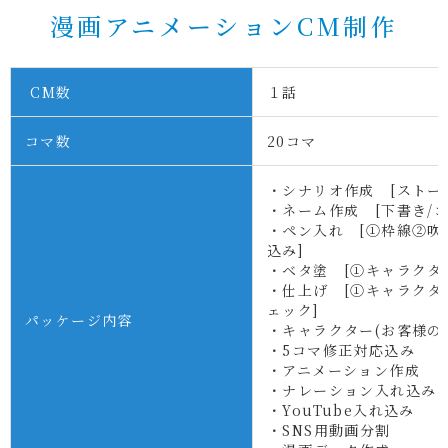
漫画アニメーションCM制作
CM数
１話
コマ数
20
コマ
・シナリオ作成 [ストー
・ネーム作成 [下書き/コ
・ペン入れ [①枠線②
込み]
・ベタ塗 [①キャラクタ
・仕上げ [①キャラクタ
ェック]
パッケージ内容
・キャラクター(お客様の似
・5コマ修正対応込み
・アニメーション作成
・ナレーション入れ込み
・YouTube入れ込み
・SNS用動画分割