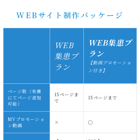
WEBサイト制作パッケージ
WEB集患プ
WEB
ラン
集患プ
【動画プロモーショ
ラン
ン付き】
ページ数（有償
15
ページま
にてページ追加
15
ページまで
で
可能）
MVプロモーショ
×
◯
ン動画