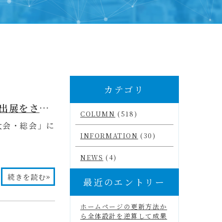
カテゴリ
【2026年 第44回日本顎咬合学会学術大会・総会】にブース出展をさせていただきました✨
COLUMN
(518)
術大会・総会」に
INFORMATION
(30)
NEWS
(4)
»
続きを読む
最近のエントリー
ホームページの更新方法か
ら全体設計を逆算して成果