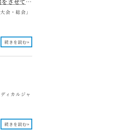
【日本顕微鏡歯科学会 第22回学術大会・総会】にブース出展をさせていただきました✨
術大会・総会」
»
続きを読む
メディカルジャ
»
続きを読む