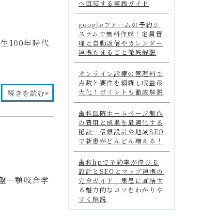
へ直結する実践ガイド
googleフォームの予約シ
ステムで無料作成！定員管
人生100年時代
理と自動返信やカレンダー
連携もまるごと徹底解説
オンライン診療の管理料で
点数と要件を網羅し収益最
»
大化！ポイントも徹底解説
続きを読む
歯科医院ホームページ制作
の費用と成果を最適化する
秘訣―信頼設計や地域SEO
で新患がどんどん増える！
歯科hpで予約率が伸びる
設計とSEOとマップ連携の
盤―顎咬合学
完全ガイド！集患に直結す
る魅力的なコツをわかりや
すく解説