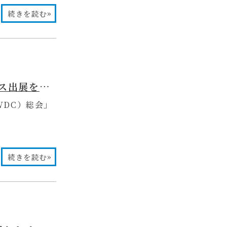
»
続きを読む
【2026年 Women Dentists Club（WDC）総会】にブース出展をさせていただきました✨
（WDC）総会」
»
続きを読む