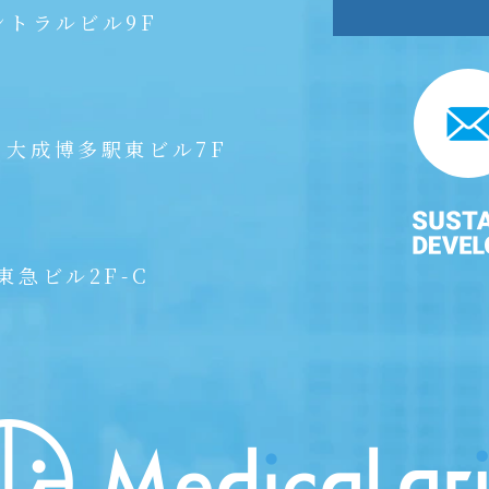
ントラルビル9F
 大成博多駅東ビル7F
東急ビル2F-C