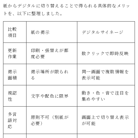
紙からデジタルに切り替えることで得られる具体的なメリッ
トを、以下に整理しました。
比較
紙の掲示
デジタルサイネージ
項目
更新
印刷・張替えが都
数クリックで即時反映
作業
度必要
掲示
掲示場所が限られ
同一画面で複数情報を
面積
る
表示可能
視認
動き・色・音で注目を
文字や配色に限界
性
集めやすい
多言
原則不可（別紙が
画面上で切り替え表示
語対
必要）
が可能
応