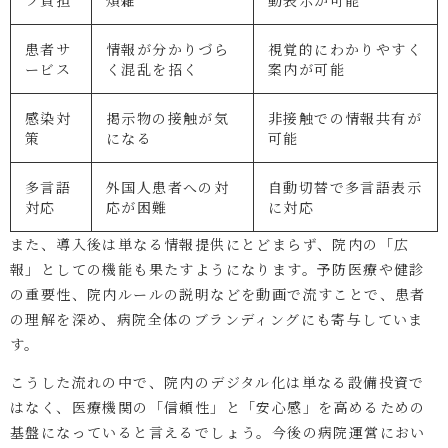
フ負担
煩雑
動表示が可能
患者サ
情報が分かりづら
視覚的にわかりやすく
ービス
く混乱を招く
案内が可能
感染対
掲示物の接触が気
非接触での情報共有が
策
になる
可能
多言語
外国人患者への対
自動切替で多言語表示
対応
応が困難
に対応
また、導入後は単なる情報提供にとどまらず、院内の「広
報」としての機能も果たすようになります。予防医療や健診
の重要性、院内ルールの説明などを動画で流すことで、患者
の理解を深め、病院全体のブランディングにも寄与していま
す。
こうした流れの中で、院内のデジタル化は単なる設備投資で
はなく、医療機関の「信頼性」と「安心感」を高めるための
基盤になっていると言えるでしょう。今後の病院運営におい