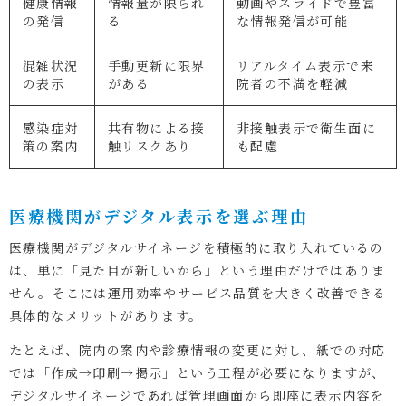
健康情報
情報量が限られ
動画やスライドで豊富
の発信
る
な情報発信が可能
混雑状況
手動更新に限界
リアルタイム表示で来
の表示
がある
院者の不満を軽減
感染症対
共有物による接
非接触表示で衛生面に
策の案内
触リスクあり
も配慮
医療機関がデジタル表示を選ぶ理由
医療機関がデジタルサイネージを積極的に取り入れているの
は、単に「見た目が新しいから」という理由だけではありま
せん。そこには運用効率やサービス品質を大きく改善できる
具体的なメリットがあります。
たとえば、院内の案内や診療情報の変更に対し、紙での対応
では「作成→印刷→掲示」という工程が必要になりますが、
デジタルサイネージであれば管理画面から即座に表示内容を