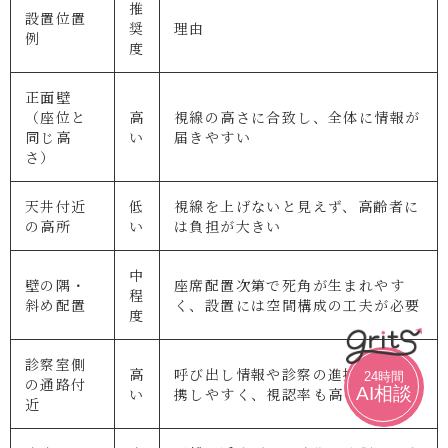
推
設置位置
奨
理由
例
度
正面壁
（座位と
高
視線の高さに合致し、全体に情報が
同じ高
い
届きやすい
さ）
天井付近
低
視線を上げないと見えず、高齢者に
の高所
い
は負担が大きい
中
壁の隅・
座席配置次第で死角が生まれやす
程
斜め配置
く、設置には空間構成の工夫が必要
度
診察室側
高
呼び出し情報や診察の進捗状況と連
24時間
の通路付
AI相談
い
携しやすく、視認率も高い
近