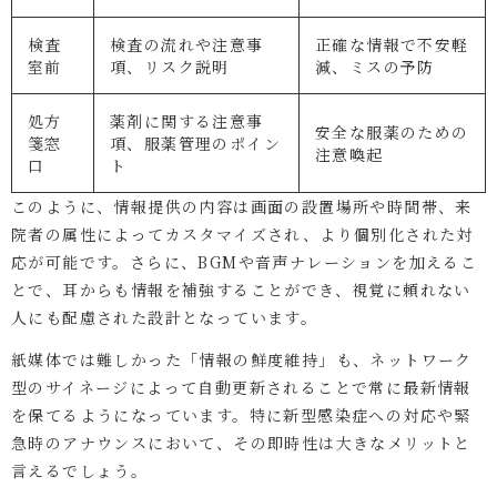
検査
検査の流れや注意事
正確な情報で不安軽
室前
項、リスク説明
減、ミスの予防
処方
薬剤に関する注意事
安全な服薬のための
箋窓
項、服薬管理のポイン
注意喚起
口
ト
このように、情報提供の内容は画面の設置場所や時間帯、来
院者の属性によってカスタマイズされ、より個別化された対
応が可能です。さらに、BGMや音声ナレーションを加えるこ
とで、耳からも情報を補強することができ、視覚に頼れない
人にも配慮された設計となっています。
紙媒体では難しかった「情報の鮮度維持」も、ネットワーク
型のサイネージによって自動更新されることで常に最新情報
を保てるようになっています。特に新型感染症への対応や緊
急時のアナウンスにおいて、その即時性は大きなメリットと
言えるでしょう。