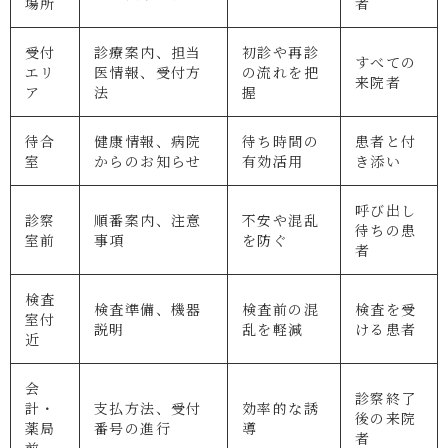
場所
者
受付
診療案内、担当
初診や再診
すべての
エリ
医情報、受付方
の流れを把
来院者
ア
法
握
待合
健康情報、病院
待ち時間の
患者と付
室
からのお知らせ
有効活用
き添い
呼び出し
診察
順番案内、注意
不安や混乱
待ちの患
室前
事項
を防ぐ
者
検査
検査準備、機器
検査前の混
検査を受
室付
説明
乱を軽減
ける患者
近
会
診察終了
計・
支払方法、受付
効率的な誘
後の来院
薬局
番号の進行
導
者