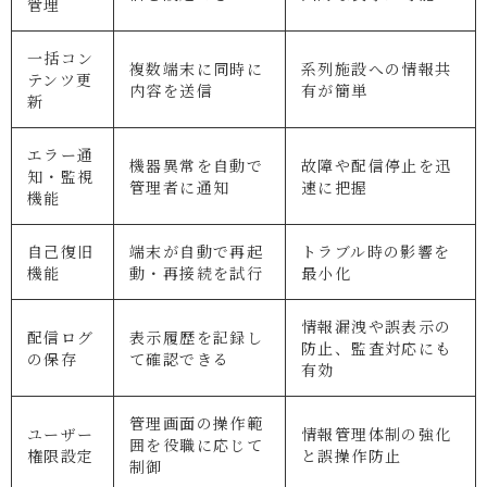
管理
一括コン
複数端末に同時に
系列施設への情報共
テンツ更
内容を送信
有が簡単
新
エラー通
機器異常を自動で
故障や配信停止を迅
知・監視
管理者に通知
速に把握
機能
自己復旧
端末が自動で再起
トラブル時の影響を
機能
動・再接続を試行
最小化
情報漏洩や誤表示の
配信ログ
表示履歴を記録し
防止、監査対応にも
の保存
て確認できる
有効
管理画面の操作範
ユーザー
情報管理体制の強化
囲を役職に応じて
権限設定
と誤操作防止
制御