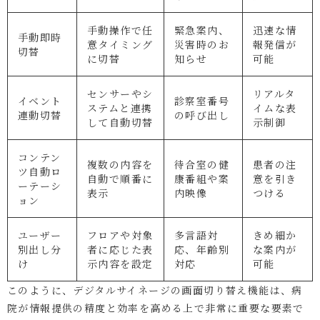
手動操作で任
緊急案内、
迅速な情
手動即時
意タイミング
災害時のお
報発信が
切替
に切替
知らせ
可能
センサーやシ
リアルタ
イベント
診察室番号
ステムと連携
イムな表
連動切替
の呼び出し
して自動切替
示制御
コンテン
複数の内容を
待合室の健
患者の注
ツ自動ロ
自動で順番に
康番組や案
意を引き
ーテーシ
表示
内映像
つける
ョン
ユーザー
フロアや対象
多言語対
きめ細か
別出し分
者に応じた表
応、年齢別
な案内が
け
示内容を設定
対応
可能
このように、デジタルサイネージの画面切り替え機能は、病
院が情報提供の精度と効率を高める上で非常に重要な要素で