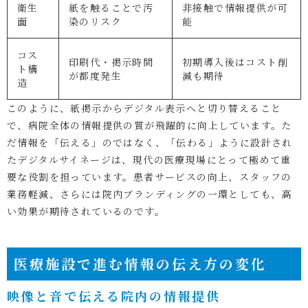
衛生
紙を触ることで汚
非接触で情報提供が可
面
染のリスク
能
コス
印刷代・掲示時間
初期導入後はコスト削
ト構
が都度発生
減も期待
造
このように、紙掲示からデジタル表示へと切り替えること
で、病院全体の情報提供の質が飛躍的に向上しています。た
だ情報を「伝える」のではなく、「伝わる」ように設計され
たデジタルサイネージは、現代の医療現場にとって極めて重
要な役割を担っています。患者サービスの向上、スタッフの
業務軽減、さらには院内ブランディングの一環としても、高
い効果が期待されているのです。
医療施設で進む情報の伝え方の変化
映像と音で伝える院内の情報提供