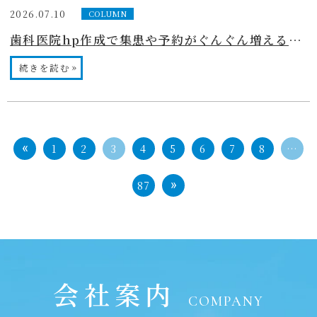
2026.07.10
COLUMN
歯科医院hp作成で集患や予約がぐんぐん増える！近年のSEO設計ガイド
»
続きを読む
1
2
3
4
5
6
7
8
…
87
会社案内
COMPANY