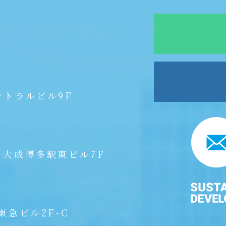
ントラルビル9F
 大成博多駅東ビル7F
東急ビル2F-C