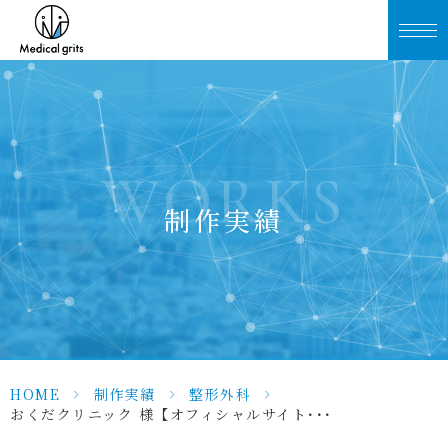
WORKS
制作実績
HOME
>
制作実績
>
整形外科
>
おくだクリニック 様【オフィシャルサイト･･･