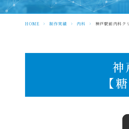
HOME
>
制作実績
>
内科
>
神戸駅前内科クリ
神
【糖