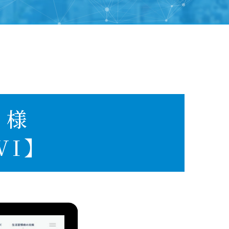
 様
VI】